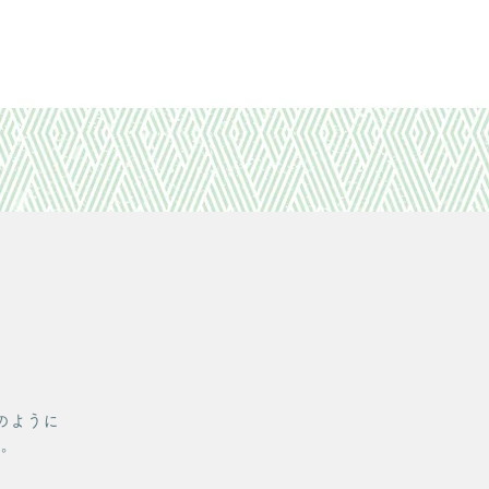
のように
い。