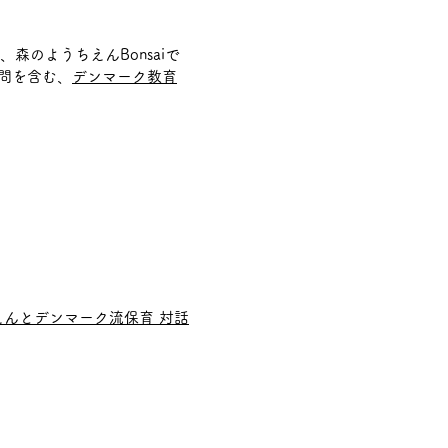
森のようちえんBonsaiで
問を含む、
デンマーク教育
えんとデンマーク流保育 対話